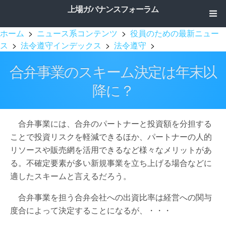
上場ガバナンスフォーラム
ホーム
>
ニュース系コンテンツ
>
役員のための最新ニュー
ス
>
法令遵守インデックス
>
法令遵守
>
合弁事業のスキーム決定は年末以
降に？
合弁事業には、合弁のパートナーと投資額を分担する
ことで投資リスクを軽減できるほか、パートナーの人的
リソースや販売網を活用できるなど様々なメリットがあ
る。不確定要素が多い新規事業を立ち上げる場合などに
適したスキームと言えるだろう。
合弁事業を担う合弁会社への出資比率は経営への関与
度合によって決定することになるが、・・・