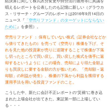
結決算に関して株式区分変更や持分法の適用等に異議を
唱えるレポートを公表したのも記憶に新しい（グラウカ
ス・リサーチ・グループのレポートは2016年9月14日の
ニュース『
「空売りファンド」のターゲットにならない
ために
』を参照）。
空売りファンド ： 保有していない株式（証券会社などか
ら借りてきたもの）を売って（空売り）株価を下げ、そ
れを見た他の投資家が売りに追随することで株価が下落
し切ったところで買い戻し、買い戻した株式を借手に返
却するというように（この場合、売却により得た金額よ
りも買戻しに要する金額の方が低いため、「売却額－返
却額」の利益が発生）、株価の下落から利益を獲得する
運用手法を用いる投資ファンドのこと。
こうした中、新たに会計不正レポートの“災禍”に巻き込
まれた上場会社が出てきた。東証第一部に上場してい
る・・・