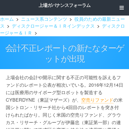
上場ガバナンスフォーラム
ホーム
>
ニュース系コンテンツ
>
役員のための最新ニュー
ス
>
ディスクロージャー＆ＩＲインデックス
>
ディスクロ
ージャー＆ＩＲ
>
会計不正レポートの新たなターゲ
ットが出現
上場会社の会計や開示に関する不正の可能性を訴えるフ
ァンドのレポート公表が相次いでいる。2016年12月14日
には医療用のサイボーグ型ロボットを製造する
CYBERDYNE（東証マザーズ）が、
空売りファンド
の米
国シトロン・リサーチ社から4回目のレポートを突き付
けられたばかり。同じく米国の空売りファンド、グラウ
カス・リサーチ・グループが伊藤忠（東証第一部）の連