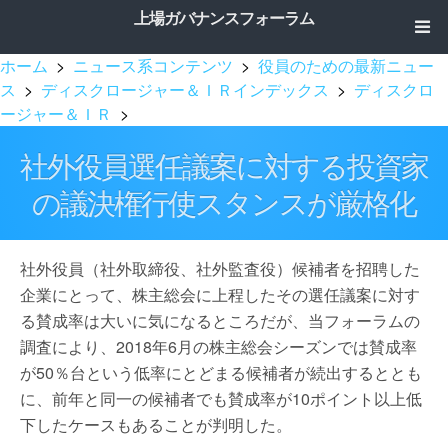
上場ガバナンスフォーラム
ホーム
>
ニュース系コンテンツ
>
役員のための最新ニュー
ス
>
ディスクロージャー＆ＩＲインデックス
>
ディスクロ
ージャー＆ＩＲ
>
社外役員選任議案に対する投資家
の議決権行使スタンスが厳格化
社外役員（社外取締役、社外監査役）候補者を招聘した
企業にとって、株主総会に上程したその選任議案に対す
る賛成率は大いに気になるところだが、当フォーラムの
調査により、2018年6月の株主総会シーズンでは賛成率
が50％台という低率にとどまる候補者が続出するととも
に、前年と同一の候補者でも賛成率が10ポイント以上低
下したケースもあることが判明した。