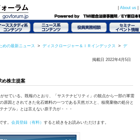
|
|
About us
ための最新ニュース
>
ディスクロージャー＆ＩＲインデックス
>
デ
掲載日
2022年4月5日
求め株主提案
るがせている。既報のとおり、「サステナビリティ」の観点から一部の軍需
の原因とされてきた化石燃料の一つである天然ガスと、核廃棄物の処分と
テナブル」とは言えない原子力が・・・
です。
会員登録（有料）
すると続きをお読みいただけます。