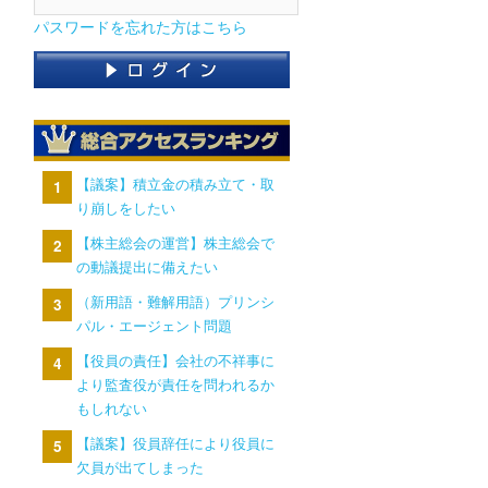
パスワードを忘れた方はこちら
【議案】積立金の積み立て・取
り崩しをしたい
【株主総会の運営】株主総会で
の動議提出に備えたい
（新用語・難解用語）プリンシ
パル・エージェント問題
【役員の責任】会社の不祥事に
より監査役が責任を問われるか
もしれない
【議案】役員辞任により役員に
欠員が出てしまった