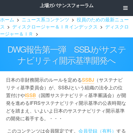
上場ガバナンスフォーラム
ホーム
>
ニュース系コンテンツ
>
役員のための最新ニュー
ス
>
ディスクロージャー＆ＩＲインデックス
>
ディスクロ
ージャー＆ＩＲ
>
DWG報告第一弾 SSBJがサステ
ナビリティ開示基準開発へ
日本の非財務開示のルールを定める
SSBJ
（サステナビ
リティ基準委員会）が、SSBJという組織の法令上の位
置付けや
ISSB
（国際サステナビリティ基準審議会）が開
発を進めるIFRSサステナビリティ開示基準の公表時期な
どを踏まえ、いよいよ日本のサステナビリティ開示基準
の開発に着手する。・・・
このコンテンツは会員限定です。
会員登録（有料）
する