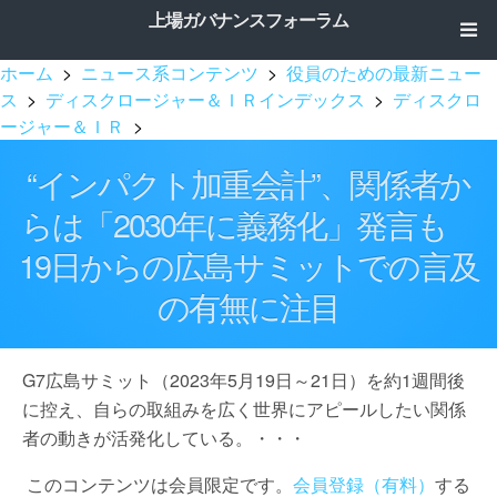
上場ガバナンスフォーラム
ホーム
>
ニュース系コンテンツ
>
役員のための最新ニュー
ス
>
ディスクロージャー＆ＩＲインデックス
>
ディスクロ
ージャー＆ＩＲ
>
“インパクト加重会計”、関係者か
らは「2030年に義務化」発言も
19日からの広島サミットでの言及
の有無に注目
G7広島サミット（2023年5月19日～21日）を約1週間後
に控え、自らの取組みを広く世界にアピールしたい関係
者の動きが活発化している。・・・
このコンテンツは会員限定です。
会員登録（有料）
する