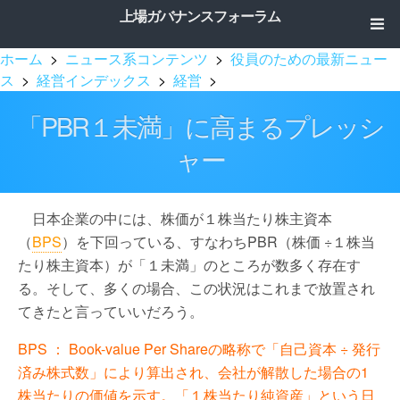
上場ガバナンスフォーラム
ホーム
>
ニュース系コンテンツ
>
役員のための最新ニュー
ス
>
経営インデックス
>
経営
>
「PBR１未満」に高まるプレッシ
ャー
日本企業の中には、株価が１株当たり株主資本
（
BPS
）を下回っている、すなわちPBR（株価 ÷１株当
たり株主資本）が「１未満」のところが数多く存在す
る。そして、多くの場合、この状況はこれまで放置され
てきたと言っていいだろう。
BPS ： Book-value Per Shareの略称で「自己資本 ÷ 発行
済み株式数」により算出され、会社が解散した場合の1
株当たりの価値を示す。「１株当たり純資産」という日