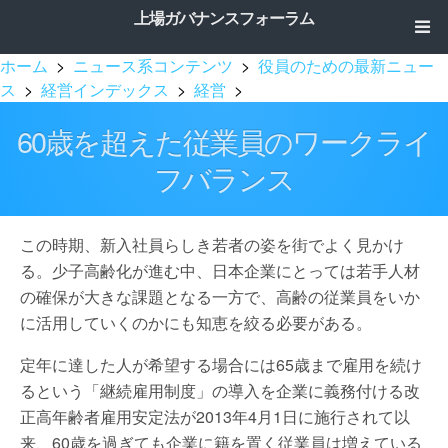
上場ガバナンスフォーラム
ホーム
>
ニュース系コンテンツ
>
役員のための最新ニュー
ス
>
経営インデックス
>
経営
>
60歳を超えた従業員のワークライ
フバランス
この時期、新入社員らしき若者の姿を街でよく見かけ
る。少子高齢化が進む中、日本企業にとっては若手人材
の確保が大きな課題となる一方で、高齢の従業員をいか
に活用していくのかにも知恵を絞る必要がある。
定年に達した人が希望する場合には65歳まで雇用を続け
るという「継続雇用制度」の導入を企業に義務付ける改
正高年齢者雇用安定法が2013年4月1日に施行されて以
来、60歳を過ぎても企業に籍を置く従業員は増えている