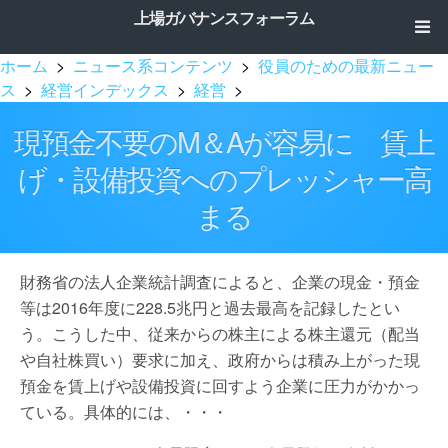
上場ガバナンスフォーラム
ホーム
>
ニュース系コンテンツ
>
役員のための最新ニュー
ス
>
経営インデックス
>
経営
>
現預金不要のM＆Aが容易に 賃上
げ・設備投資へのプレッシャー高
まる
財務省の法人企業統計調査によると、企業の現金・預金
等は2016年度に228.5兆円と過去最高を記録したとい
う。こうした中、従来からの株主による株主還元（配当
や自社株買い）要求に加え、政府からは積み上がった現
預金を賃上げや設備投資に回すよう企業に圧力がかかっ
ている。具体的には、・・・