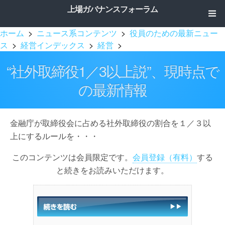
上場ガバナンスフォーラム
ホーム
>
ニュース系コンテンツ
>
役員のための最新ニュー
ス
>
経営インデックス
>
経営
>
“社外取締役1／3以上説”、現時点で
の最新情報
金融庁が取締役会に占める社外取締役の割合を１／３以
上にするルールを・・・
このコンテンツは会員限定です。
会員登録（有料）
する
と続きをお読みいただけます。