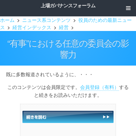
上場ガバナンスフォーラム
ホーム
>
ニュース系コンテンツ
>
役員のための最新ニュー
ス
>
経営インデックス
>
経営
>
“有事”における任意の委員会の影
響力
既に多数報道されているように、・・・
このコンテンツは会員限定です。
会員登録（有料）
する
と続きをお読みいただけます。