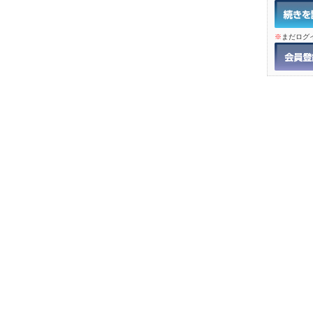
※
まだログ