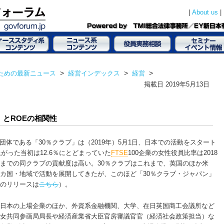
|
|
About us
ための最新ニュース
>
経営インデックス
>
経営
>
掲載日
2019年5月13日
とROEの相関性
体である「30％クラブ」は（2019年）5月1日、日本での活動をスタート
上がった当初は12.6％にとどまっていた
FTSE
100企業の女性役員比率は2018
るまでの同クラブの貢献度は高い。30％クラブはこれまで、英国のほか米
3カ国・地域で活動を展開してきたが、このほど「30％クラブ・ジャパン」
ンのリリースは
こちら
）。
、日本の上場企業のほか、外資系金融機関、大学、在日英国商工会議所など
男女共同参画局局長や経済産業省大臣官房審議官官（経済社会政策担当）な