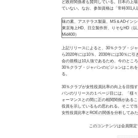
ど政府関係者も賛同している。日本の上場企
ていない。なお、参加資格は「常時301
味の素、アステラス製薬、MS＆ADインシ
東京海上HD、日立製作所、りそなHD（以
Mid400）
上記リリースによると、30％クラブ・ジャパ
ら2020年には10％、2030年には30％
会の規模は10人強であるため、今のとこ
30％クラブ・ジャパンのビジョンはこれを
る。
30％クラブが女性役員比率の向上を目指
パンのリリースの１ページ目には、「様々
ォーマンスとの間に正の相関関係があるこ
役員を示しているもの思われる。そこで当
女性役員比率とROEの関係を分析してみ
このコンテンツは会員限定