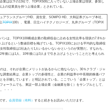
業は以下の13社で、TOPIX500に入っていない上場企業は現状、参加し
人以上の従業員を持つ上場企業」とされている。
ュアランスグループHD、資生堂、SOMPO HD、大和証券グループ本社、
上
TOPIX
100）、電通、日立ハイテクノロジーズ、丸井グループ（TOPIX
ンは、TOPIX100構成企業の取締役会に占める女性比率を現状の7.8％か
に引き上げるという数値目標を掲げている。TOPIX100における平均的な取締役
ろ女性取締役は1社あたり1人いるかいないかというのが実態だ。すなわち、
2年後には1人、10年後には3人まで引き上げようということだと考えられ
すのは、それが企業にメリットがあるからに他ならない。30％クラブ・ジャ
な調査結果は、企業トップの多様性と、企業の利益率や中長期的株価パフ
とを示唆しています」と明記されている。ここでいう「企業トップ」とは
フォーラムでも、東証一部上場企業（金融業を除く）をサンプルとして、
た。・・・
です。
会員登録（有料）
すると続きをお読みいただけます。