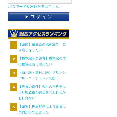
パスワードを忘れた方はこちら
【議案】積立金の積み立て・取
り崩しをしたい
【株主総会の運営】株主総会で
の動議提出に備えたい
（新用語・難解用語）プリンシ
パル・エージェント問題
【役員の責任】会社の不祥事に
より監査役が責任を問われるか
もしれない
【議案】役員辞任により役員に
欠員が出てしまった