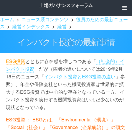
上場ガバナンスフォーラム
ホーム
>
ニュース系コンテンツ
>
役員のための最新ニュー
ス
>
経営インデックス
>
経営
>
インパクト投資の最新事情
ESG投資
とともに存在感を増しつつある「
（社会的）イ
ンパクト投資
」だが（両者の違いについては2019年2月
18日のニュース「
インパクト投資とESG投資の違い
」参
照）、年金や保険会社といった機関投資家は世界的に拡
大するESG投資では中心的な存在となっている一方、イ
ンパクト投資を実行する機関投資家はいまだ少ないのが
現状となっている。
ESG投資 ： ESGとは、「Environmental（環境）」
「Social（社会）」「Governance（企業統治）」の頭文