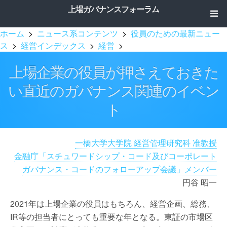
上場ガバナンスフォーラム
ホーム
>
ニュース系コンテンツ
>
役員のための最新ニュー
ス
>
経営インデックス
>
経営
>
上場企業の役員が押さえておきた
い直近のガバナンス関連のイベン
ト
一橋大学大学院 経営管理研究科 准教授
金融庁「スチュワードシップ・コード及びコーポレート
ガバナンス・コードのフォローアップ会議」メンバー
円谷 昭一
2021年は上場企業の役員はもちろん、経営企画、総務、
IR等の担当者にとっても重要な年となる。東証の市場区