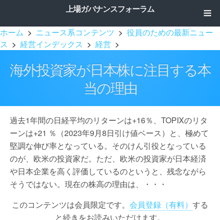
上場ガバナンスフォーラム
ホーム
>
ニュース系コンテンツ
>
役員のための最新ニュー
ス
>
経営インデックス
>
経営
>
海外投資家が日本株に注目する本
当の理由
過去1年間の日経平均のリターンは+16％、TOPIXのリタ
ーンは+21 ％（2023年9月8日引け値ベース）と、極めて
堅調な伸び率となっている。そのけん引役となっている
のが、欧米の投資家だ。ただ、欧米の投資家が日本経済
や日本企業を高く評価しているのというと、残念ながら
そうではない。現在の株高の理由は、・・・
このコンテンツは会員限定です。
会員登録（有料）
する
と続きをお読みいただけます。