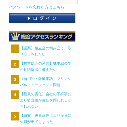
パスワードを忘れた方はこちら
【議案】積立金の積み立て・取
り崩しをしたい
【株主総会の運営】株主総会で
の動議提出に備えたい
（新用語・難解用語）プリンシ
パル・エージェント問題
【役員の責任】会社の不祥事に
より監査役が責任を問われるか
もしれない
【議案】役員辞任により役員に
欠員が出てしまった