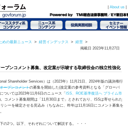
|
|
About us
ための最新ニュース
>
経営インデックス
>
経営
>
掲載日
2023年11月27日
向けオープンコメント募集、改定案が示唆する取締役会の独立性強化
al Shareholder Services）は（2023年）11月21日、2024年版の議決権行
オープンコメント
の募集を開始した(改定案の参考資料となる「グローバ
ついては2023年11月6日のニュース「
ISS、ROE基準復活へ プライム市
)。コメント募集期間は「11月30日まで」とされており、ISSは寄せられた
ポリシーを確定させる見込み（ちなみに、昨年は11月16日にコメント募集を
）。
下の2つ。以下、それぞれについて解説する。・・・