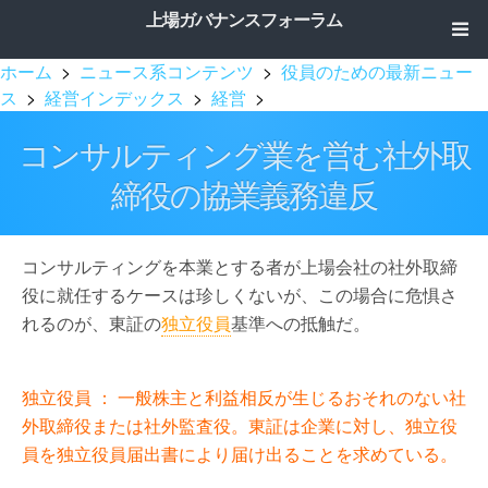
上場ガバナンスフォーラム
ホーム
>
ニュース系コンテンツ
>
役員のための最新ニュー
ス
>
経営インデックス
>
経営
>
コンサルティング業を営む社外取
締役の協業義務違反
コンサルティングを本業とする者が上場会社の社外取締
役に就任するケースは珍しくないが、この場合に危惧さ
れるのが、東証の
独立役員
基準への抵触だ。
独立役員 ： 一般株主と利益相反が生じるおそれのない社
外取締役または社外監査役。東証は企業に対し、独立役
員を独立役員届出書により届け出ることを求めている。