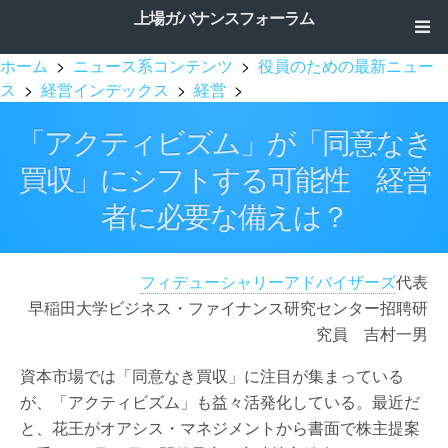
上場ガバナンスフォーラム
ホーム
>
ニュース系コンテンツ
>
役員のための最新ニュー
ス
>
経営インデックス
>
経営
>
「アクティビズム」が「同意なき
買収」にシフトする可能性 経営
者に必要な備えは？
フィデューシャリーアドバイザーズ
代表
早稲田大学ビジネス・ファイナンス研究センター招聘研
究員 吉村一男
資本市場では「同意なき買収」に注目が集まっている
が、「アクティビズム」も益々活発化している。最近だ
と、花王がオアシス・マネジメントから書面で株主提案