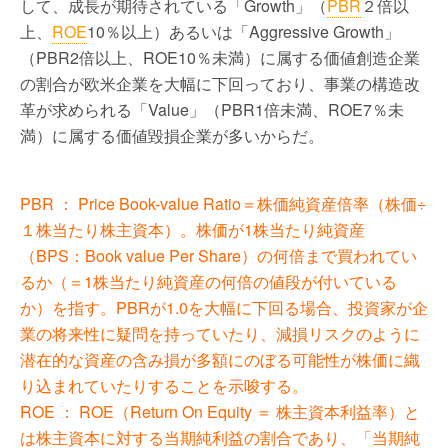
して、成長が期待されている「Growth」（
PBR
２倍以
上、
ROE
10％以上）あるいは「Aggressive Growth」
（PBR2倍以上、ROE10％未満）に属する価値創造企業
の割合が欧米企業を大幅に下回っており、事業の構造改
革が求められる「Value」（PBR1倍未満、ROE7％未
満）に属する価値毀損企業が多いからだ。
PBR ： Price Book-value Ratio＝株価純資産倍率（株価÷
１株当たり株主資本）。株価が1株当たり純資産
（BPS：Book value Per Share）の何倍まで買われてい
るか（＝1株当たり純資産の何倍の値段が付いている
か）を指す。PBRが1.0を大幅に下回る場合、投資家が企
業の将来性に疑問を持っていたり、減損リスクのように
潜在的な資産の含み損が多額にのぼる可能性が株価に織
り込まれていたりすることを示唆する。
ROE ： ROE（Return On Equity ＝ 株主資本利益率）と
は株主資本に対する当期純利益の割合であり、「当期純