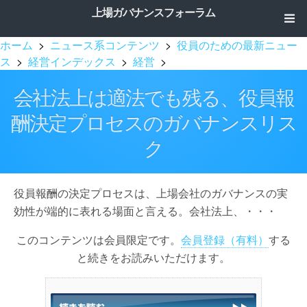
上場ガバナンスフォーラム
ホーム
>
ニュース系コンテンツ
>
役員のための最新ニュー
ス
>
経営インデックス
>
経営
>
会社法上は適法でも残る、役員報
酬決定プロセスのガバナンスリス
ク
役員報酬の決定プロセスは、上場会社のガバナンスの実
効性が端的に表れる場面と言える。会社法上、・・・
このコンテンツは会員限定です。
会員登録（有料）
する
と続きをお読みいただけます。