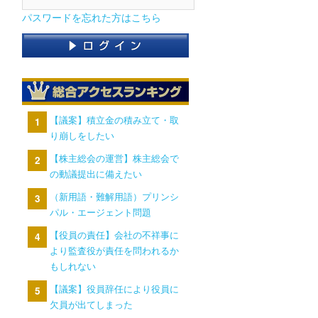
パスワードを忘れた方はこちら
【議案】積立金の積み立て・取
り崩しをしたい
【株主総会の運営】株主総会で
の動議提出に備えたい
（新用語・難解用語）プリンシ
パル・エージェント問題
【役員の責任】会社の不祥事に
より監査役が責任を問われるか
もしれない
【議案】役員辞任により役員に
欠員が出てしまった