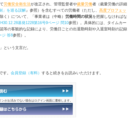
て
労働安全衛生法
が改正され、管理監督者や
裁量労働
者（裁量労働の詳細
制」を巡る誤解
』参照）を含むすべての労働者（ただし、
高度プロフェッ
除く）について、「事業者は（中略）
労働時間の状況
を把握しなければな
、
H30.12.28基発1228第16号9ページ 問10
参照）。具体的には、タイムカー
認等の客観的な記録により、労働日ごとの出退勤時刻や入退室時刻の記録
ジ 答8
参照）。
」という文言だ。
です。
会員登録（有料）
すると続きをお読みいただけます。
インがお済みでない場合はログイン画面に遷移します。