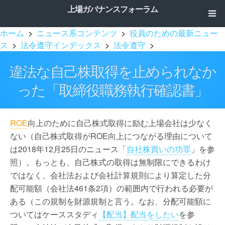
上場ガバナンスフォーラム
ホーム
>
ニュース系コンテンツ
>
役員のための最新ニュー
ス
>
法令遵守インデックス
>
法令遵守
>
違法な自己株取得を止められなか
った「取締役職務執行確認書」
ROE
向上のために自己株式取得に励む上場会社は少なく
ない（自己株式取得がROE向上につながる理由について
は2018年12月25日のニュース「
自社株買いの功罪
」を参
照）。もっとも、自己株式の取得は無制限にできるわけ
ではなく、会社法および会社計算規則により算定した分
配可能額（会社法461条2項）の範囲内で行われる必要が
ある（この規制を財源規制と言う。なお、分配可能額に
ついてはケーススタディ
【配当】配当をしたい
を参