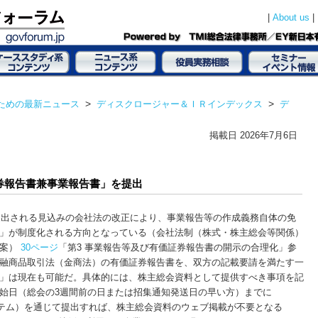
|
|
About us
ための最新ニュース
>
ディスクロージャー＆ＩＲインデックス
>
デ
掲載日
2026年7月6日
券報告書兼事業報告書」を提出
に提出される見込みの会社法の改正により、事業報告等の作成義務自体の免
」が制度化される方向となっている（会社法制（株式・株主総会等関係）
試案）
30ページ
「第3 事業報告等及び有価証券報告書の開示の合理化」参
融商品取引法（金商法）の有価証券報告書を、双方の記載要請を満たす一
」は現在も可能だ。具体的には、株主総会資料として提供すべき事項を記
始日（総会の3週間前の日または招集通知発送日の早い方）までに
システム）を通じて提出すれば、株主総会資料のウェブ掲載が不要となる