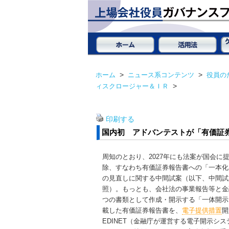
ホーム
>
ニュース系コンテンツ
>
役員の
ィスクロージャー＆ＩＲ
>
印刷する
国内初 アドバンテストが「有価証
周知のとおり、2027年にも法案が国会
除、すなわち有価証券報告書への「一本化
の見直しに関する中間試案（以下、中間
照）。もっとも、会社法の事業報告等と金
つの書類として作成・開示する「一体開示
載した有価証券報告書を、
電子提供措置
開
EDINET（金融庁が運営する電子開示