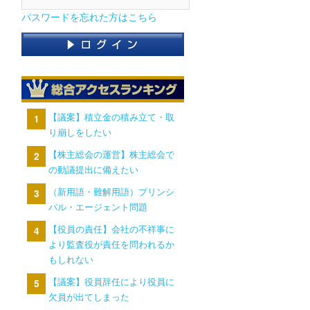
パスワードを忘れた方はこちら
【議案】積立金の積み立て・取
り崩しをしたい
【株主総会の運営】株主総会で
の動議提出に備えたい
（新用語・難解用語）プリンシ
パル・エージェント問題
【役員の責任】会社の不祥事に
より監査役が責任を問われるか
もしれない
【議案】役員辞任により役員に
欠員が出てしまった