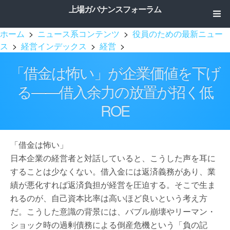
上場ガバナンスフォーラム
ホーム
>
ニュース系コンテンツ
>
役員のための最新ニュー
ス
>
経営インデックス
>
経営
>
「借金は怖い」が企業価値を下げ
る――借入余力の放置が招く低
ROE
「借金は怖い」
日本企業の経営者と対話していると、こうした声を耳に
することは少なくない。借入金には返済義務があり、業
績が悪化すれば返済負担が経営を圧迫する。そこで生ま
れるのが、自己資本比率は高いほど良いという考え方
だ。こうした意識の背景には、バブル崩壊やリーマン・
ショック時の過剰債務による倒産危機という「負の記