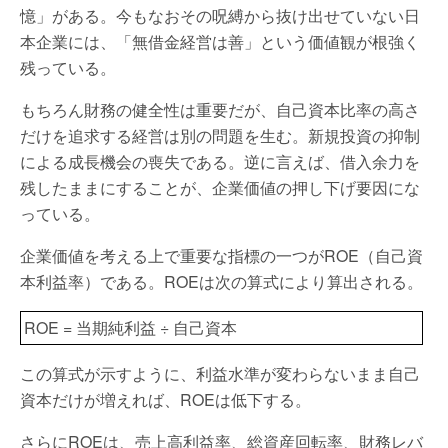
憶」がある。今もなおその呪縛から抜け出せていない日
本企業には、「無借金経営は善」という価値観が根強く
残っている。
もちろん財務の健全性は重要だが、自己資本比率の高さ
だけを追求する経営は別の問題を生む。新規投資の抑制
による成長機会の喪失である。逆に言えば、借入余力を
残したままにすることが、企業価値の押し下げ要因にな
っている。
企業価値を考える上で重要な指標の一つがROE（自己資
本利益率）である。ROEは次の算式により算出される。
ROE = 当期純利益 ÷ 自己資本
この算式が示すように、利益水準が変わらないまま自己
資本だけが増えれば、ROEは低下する。
さらにROEは、売上高利益率、総資産回転率、財務レバ